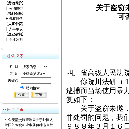
【劳动保护】
关于盗窃
┝
劳动保护
【福利保险】
可
┝
侵权赔偿
【人事争议】
┝
人事争议
【企业改制】
┝
企业改制
>> 超 级 搜 索
栏 目
四川省高级人民法
类 别
你院川法研（１９
关键词
站内搜索
逮捕而当场使用暴
复如下：
关于盗窃未遂，行
>> 热 点 点 击
罪处罚的问题，我
公安部交通管理局关于外国人
９８８年３月１６
持国外驾驶证肇事属何种违章行