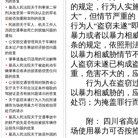
为的答复
的规定，行为人实
最高人民法院关于刑事第二审
判决改变第一审判决认定的罪名
大”，但情节严重的
后能否加重附加刑的批复
行为人“盗窃未遂”
民政部关于军人、机关工作人
员因交通事故死亡的抚恤问题的
暴力或者以暴力相
通知
公安部交通管理局关于车辆转
条
的规定，依照
刑
卖未过户发生事故经济赔偿问题
以暴力相威胁情节
的批复
肇事逃逸处罚适用的司法解释
人盗窃未遂已构成
最高人民法院关于被盗机动车
辆肇事后谁承担损害赔偿责任问
重，危害不大的，
题的批复
行为人在盗窃过程
公安部交通管理局对陕西省公
安厅关于不符合法定条件领取的
以暴力相威胁的，
驾驶证是否有效问题请示的答复
关于盗窃未遂行为人为抗拒逮
处罚；为掩盖罪行
捕而当场使用暴力可否按抢劫罪
处罚的请示
最高人民法院关于交通事故中
附： 四川省高级
的财产损失是否包括被损车辆停
运损失问题的批复
场使用暴力可否按
最高人民法院关于旅居外国的