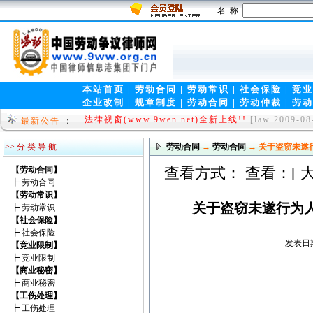
名 称
本站首页
|
劳动合同
|
劳动常识
|
社会保险
|
竞业
企业改制
|
规章制度
|
劳动合同
|
劳动仲裁
|
劳动
法律视窗(www.9wen.net)全新上线!!
[law 2009-08
最新公告
：
热烈祝贺中国律师信息港集团(www.5ask.net)成立!
>> 分 类 导 航
劳动合同
→
劳动合同
→ 关于盗窃未遂
查看方式： 查看：[
【劳动合同】
┝
劳动合同
【劳动常识】
关于盗窃未遂行为
┝
劳动常识
【社会保险】
┝
社会保险
发表日期：
【竞业限制】
┝
竞业限制
【商业秘密】
┝
商业秘密
【工伤处理】
┝
工伤处理