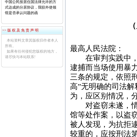
中国公民按居住国法律允许的方
式达成的分居协议，我驻外使领
馆是否承认问题的函
（
>> 版 权 及 免 责 声 明
本站资料文章其版权归作者本人
所有。
最高人民法院：
如果有任何侵犯您版权的地方，
在审判实践中，行
请尽快与本站联系!
逮捕而当场使用暴
三条
的规定，依照
高”无明确的司法
为，应区别情况，
对盗窃未遂，情节
馆等处作案，以盗
被人发现，为抗拒
较重的，应按
刑法