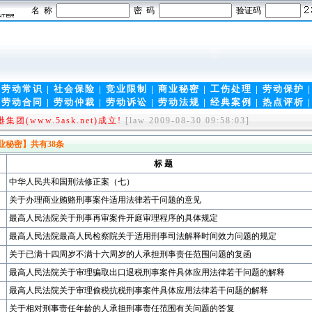
名 称
密 码
验证码
|
劳动常识
|
社会保险
|
竞业限制
|
商业秘密
|
工伤处理
|
劳动保护
|
劳动合同
|
劳动仲裁
|
劳动诉讼
|
劳动法规
|
经典案例
|
热点评析
et)全新上线!!
[law 2009-08-30 09:59:30]
(www.5ask.net)成立!
[law 2009-08-30 09:58:03]
业秘密】
共有
38
条
标 题
中华人民共和国刑法修正案（七）
关于办理商业贿赂刑事案件适用法律若干问题的意见
最高人民法院关于刑事再审案件开庭审理程序的具体规定
最高人民法院最高人民检察院关于适用刑事司法解释时间效力问题的规定
关于已满十四周岁不满十六周岁的人承担刑事责任范围问题的复函
最高人民法院关于审理骗取出口退税刑事案件具体应用法律若干问题的解释
最高人民法院关于审理偷税抗税刑事案件具体应用法律若干问题的解释
关于相对刑事责任年龄的人承担刑事责任范围有关问题的答复