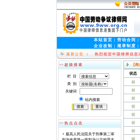
本站首页
|
劳动合同
企业改制
|
规章制度
法律视窗(www.9wen.n
最新公告
：
热烈祝贺中国律师信息港集团
>> 超 级 搜 索
【商
状态
栏 目
类 别
关键词
站内搜索
>> 热 点 点 击
最高人民法院关于刑事第二审
判决改变第一审判决认定的罪名