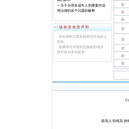
关于办理未成年人刑事案件适
用法律的若干问题的解释
>> 版 权 及 免 责 声 明
本站资料文章其版权归作者本人
所有。
如果有任何侵犯您版权的地方，
请尽快与本站联系!
C
联系人:邹维高 律师 电