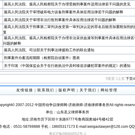
最高人民法院、最高人民检察院关于办理受贿刑事案件适用法律若干问题的意见
最高人民法院关于审理破坏电力设备刑事案件具体应用法律若干问题的解释
最高人民法院关于审理非法行医刑事案件具体应用法律若干问题的解释
最高人民法院关于刑事第二审判决改变第一审判决认定的罪名后能否加重附加刑的
复
最高人民法院、最高人民检察院关于办理非法采供血液等刑事案件具体应用法律若
问题的解释
最高人民法院、司法部关于刑事法律援助工作的联合通知
刑事案件办案流程期限（检察院自侦案件）图表
关于印发《中国保监会关于在行政执法中及时移送涉嫌犯罪案件的规定》的通知
9
首页
3
上页
下页
4
友情链接
|
联系我们
|
版权声明
|
关于我们
|
网站管理
opyright© 2007-2012 中国劳动争议律师网-济南律师-济南律师事务所All rights reserv
单位：山东圣义律师事务所
地址:济南市历下区经十东路9777号鲁商国奥城4号楼42层
话：0531-58769888 手机：18605317173 E-mail:weigaolawyer@126.com Q
鲁ICP备09084552号-1