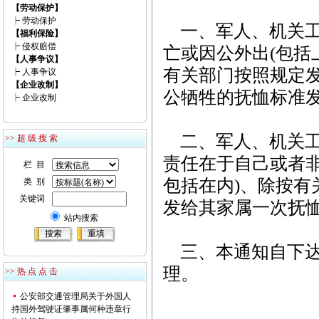
【劳动保护】
┝
劳动保护
一、军人、机关工
【福利保险】
┝
侵权赔偿
亡或因公外出(包括
【人事争议】
有关部门按照规定
┝
人事争议
【企业改制】
公牺牲的抚恤标准
┝
企业改制
二、军人、机关工
>> 超 级 搜 索
责任在于自己或者
栏 目
包括在内)、除按
类 别
关键词
发给其家属一次抚
站内搜索
三、本通知自下达
理。
>> 热 点 点 击
公安部交通管理局关于外国人
持国外驾驶证肇事属何种违章行