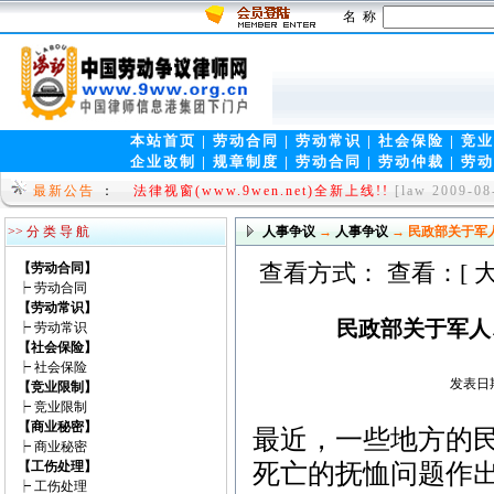
名 称
本站首页
|
劳动合同
|
劳动常识
|
社会保险
|
竞业
企业改制
|
规章制度
|
劳动合同
|
劳动仲裁
|
劳动
就问网www.9wen.org-中国第一律师门户！
[law 2
最新公告
：
法律视窗(www.9wen.net)全新上线!!
[law 2009-08
>> 分 类 导 航
人事争议
→
人事争议
→ 民政部关于军
查看方式： 查看：[
【劳动合同】
┝
劳动合同
【劳动常识】
民政部关于军人
┝
劳动常识
【社会保险】
┝
社会保险
发表日期：
【竞业限制】
┝
竞业限制
【商业秘密】
最近，一些地方的
┝
商业秘密
【工伤处理】
死亡的抚恤问题作
┝
工伤处理