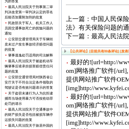
为的答复
最高人民法院关于刑事第二审
判决改变第一审判决认定的罪名
后能否加重附加刑的批复
上一篇：
中国人民保
民政部关于军人、机关工作人
法》有关保险问题的
员因交通事故死亡的抚恤问题的
通知
下一篇：
最高人民法
公安部交通管理局关于车辆转
卖未过户发生事故经济赔偿问题
的批复
【公共评论】[目前共有
80
条评论]
[发表
肇事逃逸处罚适用的司法解释
最好的![url=http://www
最高人民法院关于被盗机动车
辆肇事后谁承担损害赔偿责任问
om]网络推广软件[/url],
题的批复
公安部交通管理局对陕西省公
提供网站推广软件OEM
安厅关于不符合法定条件领取的
[img]http://www.kyfei.c
驾驶证是否有效问题请示的答复
关于盗窃未遂行为人为抗拒逮
最好的![url=http://www
捕而当场使用暴力可否按抢劫罪
处罚的请示
om]网络推广软件[/url],
最高人民法院关于交通事故中
提供网站推广软件OEM
的财产损失是否包括被损车辆停
运损失问题的批复
[img]http://www.kyfei.c
最高人民法院关于旅居外国的