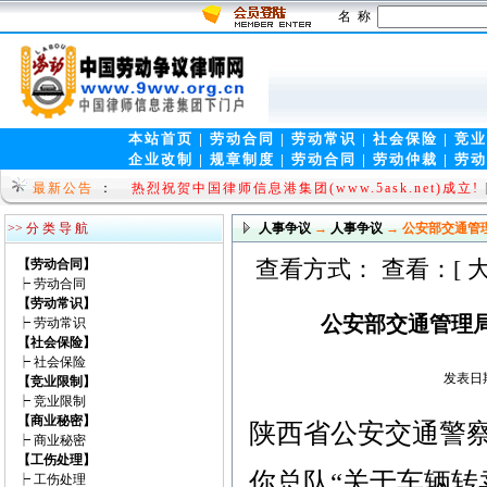
名 称
本站首页
|
劳动合同
|
劳动常识
|
社会保险
|
竞业
企业改制
|
规章制度
|
劳动合同
|
劳动仲裁
|
劳动
法律视窗(www.9wen.net)全新上线!!
[law 2009-08
最新公告
：
热烈祝贺中国律师信息港集团(www.5ask.net)成立!
>> 分 类 导 航
人事争议
→
人事争议
→ 公安部交通管
查看方式： 查看：[
【劳动合同】
┝
劳动合同
【劳动常识】
公安部交通管理
┝
劳动常识
【社会保险】
┝
社会保险
发表日期：
【竞业限制】
┝
竞业限制
【商业秘密】
陕西省公安交通警
┝
商业秘密
【工伤处理】
你总队“关于车辆
┝
工伤处理