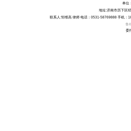
单位
地址:济南市历下区经
联系人:邹维高 律师 电话：0531-58769888 手机：18605
鲁I
委