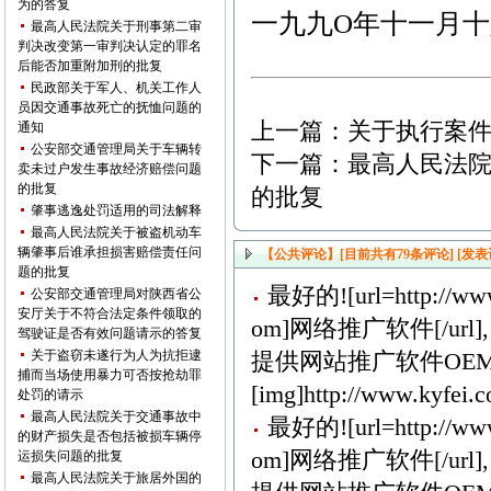
为的答复
一九九O年十一月十
最高人民法院关于刑事第二审
判决改变第一审判决认定的罪名
后能否加重附加刑的批复
民政部关于军人、机关工作人
员因交通事故死亡的抚恤问题的
上一篇：
关于执行案
通知
公安部交通管理局关于车辆转
下一篇：
最高人民法
卖未过户发生事故经济赔偿问题
的批复
的批复
肇事逃逸处罚适用的司法解释
最高人民法院关于被盗机动车
辆肇事后谁承担损害赔偿责任问
【公共评论】[目前共有
79
条评论]
[发表
题的批复
最好的![url=http://www
公安部交通管理局对陕西省公
安厅关于不符合法定条件领取的
om]网络推广软件[/url],
驾驶证是否有效问题请示的答复
关于盗窃未遂行为人为抗拒逮
提供网站推广软件OEM
捕而当场使用暴力可否按抢劫罪
[img]http://www.kyfei.c
处罚的请示
最高人民法院关于交通事故中
最好的![url=http://www
的财产损失是否包括被损车辆停
om]网络推广软件[/url],
运损失问题的批复
最高人民法院关于旅居外国的