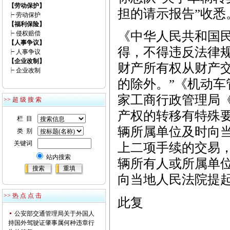
【劳动保护】
担的请示报告”收悉
┝
劳动保护
【福利保险】
《中华人民共和国
┝
侵权赔偿
【人事争议】
得，不得违反法律
┝
人事争议
【企业改制】
财产所有权从财产
┝
企业改制
的除外。”《机动
家工商行政管理局
>> 超 级 搜 索
产权的转移有特殊
栏 目
辆所属单位及时向
类 别
关键词
上二项手续的交易
站内搜索
辆所有人或所属单
向当地人民法院提
>> 热 点 点 击
此复
公安部交通管理局关于外国人
持国外驾驶证肇事属何种违章行